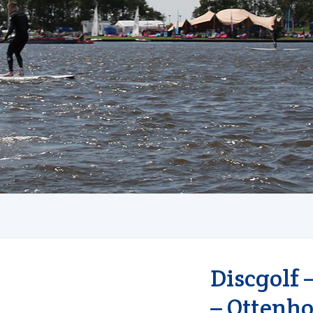
Discgolf 
– Ottenh