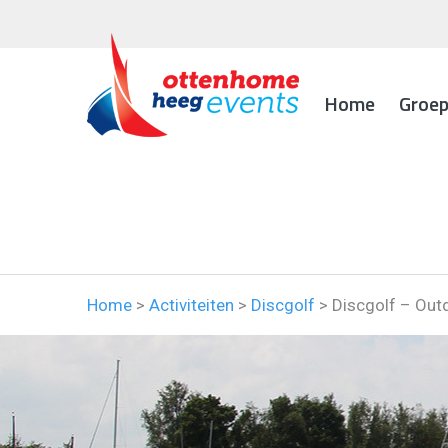
Home
Groe
Home
>
Activiteiten
>
Discgolf
>
Discgolf – Out