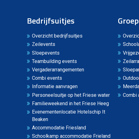
Bedrijfsuitjes
Groep
Overzicht bedrijfsuitjes
Overzi
Zeilevents
School
Sloepevents
Vrijgez
Teambuilding events
Zeilar
Vergaderarrangementen
Sloepa
Combi events
Outdoo
Informatie aanvragen
Meerda
Personeelsuitje op het Friese water
Combi 
Familieweekend in het Friese Heeg
Evenementenlocatie Hotelschip It
Beaken
Accommodatie Friesland
Schoolkamp accommodatie Frieland