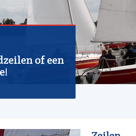
dzeilen of een
e!
Zeilen