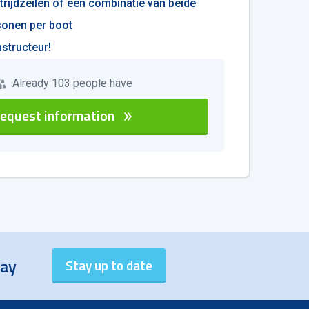
strijdzeilen of een combinatie van beide
sonen per boot
structeur!
Already 103 people have
equest information
day