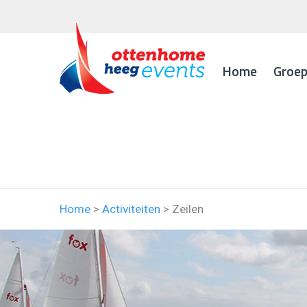
Home
Groe
Home
>
Activiteiten
>
Zeilen