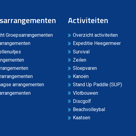
sarrangementen
Activiteiten
cht Groepsarrangementen
Overzicht activiteiten
arrangementen
Expeditie Heegermeer
ellenuitjes
Survival
rangementen
Zeilen
rrangementen
Sloepvaren
rarrangementen
Kanoën
agse arrangementen
Stand Up Paddle (SUP)
arrangementen
Vlotbouwen
Discgolf
Beachvolleybal
Kaatsen