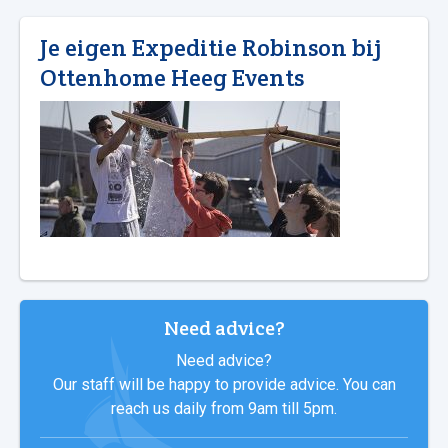
Je eigen Expeditie Robinson bij
Ottenhome Heeg Events
Need advice?
Need advice?
Our staff will be happy to provide advice. You can
reach us daily from 9am till 5pm.